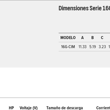
Dimensiones Serie 16
MODELO
A
B
C
16G-CIM
11.33
5.19
3.23
HP
Voltaje (V)
Tamaño de descarga
Corrien