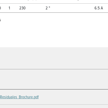
0
1
230
2 "
6.5 A
s
Residuales_Brochure.pdf