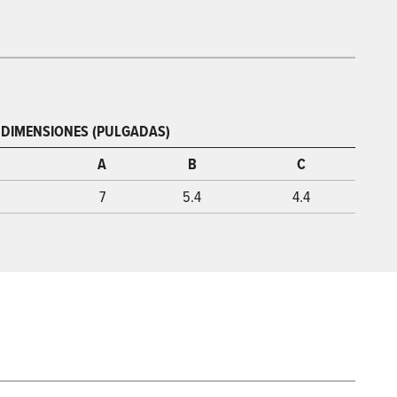
DIMENSIONES (PULGADAS)
A
B
C
7
5.4
4.4