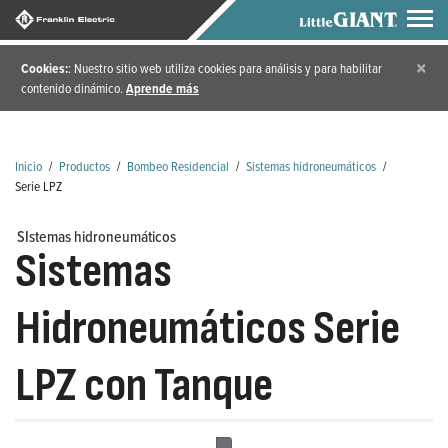
×
Cookies:
: Nuestro sitio web utiliza cookies para análisis y para habilitar
contenido dinámico.
Aprende más
Inicio
/
Productos
/
Bombeo Residencial
/
Sistemas hidroneumáticos
/
Serie LPZ
SIstemas hidroneumáticos
Sistemas
Hidroneumáticos Serie
LPZ con Tanque