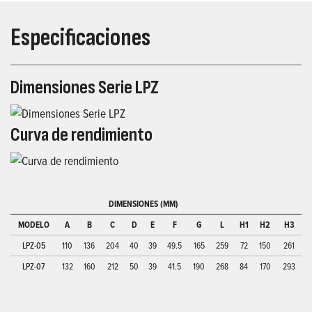
Especificaciones
Dimensiones Serie LPZ
Curva de rendimiento
DIMENSIONES (MM)
MODELO
A
B
C
D
E
F
G
L
H1
H2
H3
LPZ-05
110
136
204
40
39
49.5
165
259
72
150
261
LPZ-07
132
160
212
50
39
41.5
190
268
84
170
293