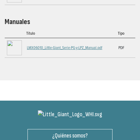
Manuales
Título
Tipo
LMX06010_Little-Giant_Serie-PG-y-LPZ_Manual.pdf
PDF
¿Quiénes somos?