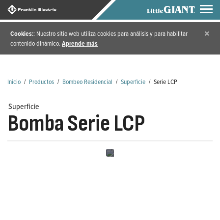
×
Cookies:
: Nuestro sitio web utiliza cookies para análisis y para habilitar
contenido dinámico.
Aprende más
Inicio
/
Productos
/
Bombeo Residencial
/
Superficie
/
Serie LCP
Superficie
Bomba Serie LCP