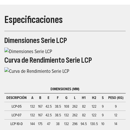
Especificaciones
Dimensiones Serie LCP
Curva de Rendimiento Serie LCP
DIMENSIONES (MM)
DESCRIPCIÓN
A
B
E
F
G
L
H1
H2
S
PESO (KG)
LCP-05
132
167
42.5
38.5
108
262
82
122
9
9
LCP-07
132
167
42.5
38.5
132
262
82
122
9
12
LCP-10-D
144
175
47
38
132
296
94.5
130.5
10
14